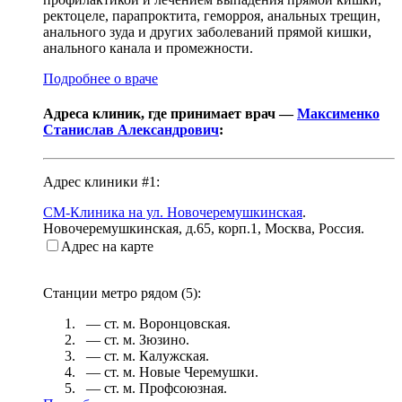
ректоцеле, парапроктита, геморроя, анальных трещин,
анального зуда и других заболеваний прямой кишки,
анального канала и промежности.
Подробнее о враче
Адреса клиник, где принимает врач —
Максименко
Станислав Александрович
:
Адрес клиники #1:
СМ-Клиника на ул. Новочеремушкинская
.
Новочеремушкинская, д.65, корп.1
,
Москва, Россия
.
Адрес на карте
Станции метро рядом (
5
):
— ст. м.
Воронцовская
.
— ст. м.
Зюзино
.
— ст. м.
Калужская
.
— ст. м.
Новые Черемушки
.
— ст. м.
Профсоюзная
.