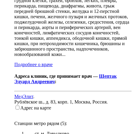
грудной клетки, трахеи, бронхов, легких, плевры,
перикарда, пищевода, диафрагмы, живота, грыж
передней брюшной стенки, желудка и 12-перстной
кишки, печени, желчного пузыря и желчных протоков,
поджелудочной железы, селезенки, средостения, сердца
и перикарда, аорты и периферических артерий, вен
конечностей, лимфатических сосудов конечностей,
тонкой кишки, аппендикса, ободочной кишки, прямой
кишки, при непроходимости кишечника, брюшины и
забрюшинного пространства, надпочечников,
новообразований кожи...
Подробнее о враче
Адреса клиник, где принимает врач —
Шептак
Эдуард Андреевич
:
МедЭлит
.
Рублёвское ш., д. 83, корп. 1
,
Москва, Россия
.
Адрес на карте
Станции метро рядом (
5
):
— ст. м.
Давыдково
.