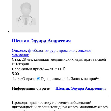
Шептак
Эдуард Андреевич
Онколог
,
флеболог
,
хирург
,
проктолог
,
онколог-
маммолог
Стаж 28 лет, кандидат медицинских наук, врач высшей
категории.
Первичный прием —
от
3500 ₽
5.00
О враче
Где принимает
Запись на приём
Информация о враче —
Шептак Эдуард Андреевич
:
Проводит диагностику и лечение заболеваний
щитовидной и паращитовидной желез, молочных желез,