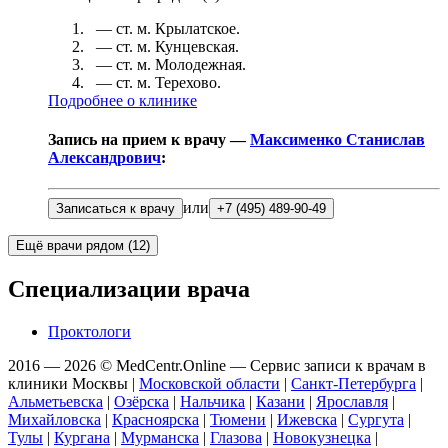
— ст. м.
Крылатское
.
— ст. м.
Кунцевская
.
— ст. м.
Молодежная
.
— ст. м.
Терехово
.
Подробнее о клинике
Запись на прием к врачу —
Максименко Станислав
Александрович
:
или
Записаться к врачу
+7 (495) 489-90-49
Ещё врачи рядом (
12
)
Специализации врача
Проктологи
2016 — 2026 © MedCentr.Online — Сервис записи к врачам в
клиники Москвы
|
Московской области
|
Санкт-Петербурга
|
Альметьевска
|
Озёрска
|
Нальчика
|
Казани
|
Ярославля
|
Михайловска
|
Красноярска
|
Тюмени
|
Ижевска
|
Сургута
|
Тулы
|
Кургана
|
Мурманска
|
Глазова
|
Новокузнецка
|