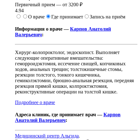
Первичный прием —
от
3200 ₽
4.94
О враче
Где принимает
Запись на приём
Информация о враче —
Карпов Анатолий
Валерьевич
:
Хирург-колопроктолог, эндоскопист. Выполняет
следующие оперативные вмешательства:
геморроидэктомия, иссечение свищей, копчиковых
ходов, анальных трещин; толстокишечные стомы,
резекции толстого, тонкого кишечника,
гемиколэктомии, брюшно-анальная резекция, передняя
резекция прямой кишки, колпроктэктомия,
реконструктивные операции на толстой кишке.
Подробнее о враче
Адреса клиник, где принимает врач —
Карпов
Анатолий Валерьевич
:
Медицинский центр Альгида
.