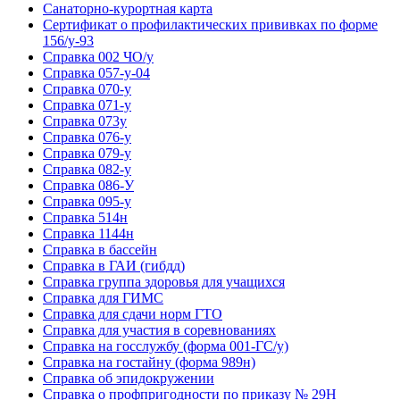
Санаторно-курортная карта
Сертификат о профилактических прививках по форме
156/у-93
Справка 002 ЧО/у
Справка 057-у-04
Справка 070-у
Справка 071-у
Справка 073у
Справка 076-у
Справка 079-у
Справка 082-у
Справка 086-У
Справка 095-у
Справка 514н
Справка 1144н
Справка в бассейн
Справка в ГАИ (гибдд)
Справка группа здоровья для учащихся
Справка для ГИМС
Справка для сдачи норм ГТО
Справка для участия в соревнованиях
Справка на госслужбу (форма 001-ГС/у)
Справка на гостайну (форма 989н)
Справка об эпидокружении
Справка о профпригодности по приказу № 29Н