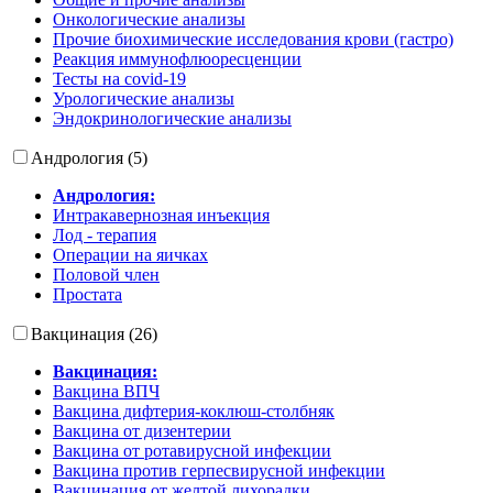
Онкологические анализы
Прочие биохимические исследования крови (гастро)
Реакция иммунофлюоресценции
Тесты на covid-19
Урологические анализы
Эндокринологические анализы
Андрология (5)
Андрология:
Интракавернозная инъекция
Лод - терапия
Операции на яичках
Половой член
Простата
Вакцинация (26)
Вакцинация:
Вакцина ВПЧ
Вакцина дифтерия-коклюш-столбняк
Вакцина от дизентерии
Вакцина от ротавирусной инфекции
Вакцина против герпесвирусной инфекции
Вакцинация от желтой лихорадки