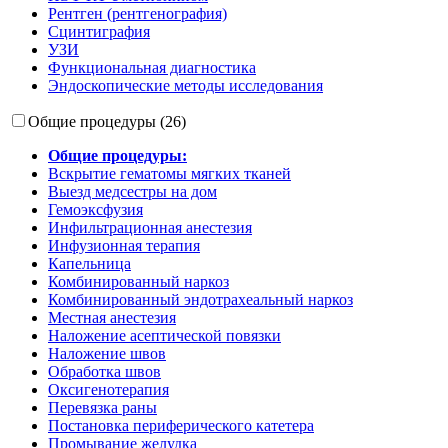
Рентген (рентгенография)
Сцинтиграфия
УЗИ
Функциональная диагностика
Эндоскопические методы исследования
Общие процедуры (26)
Общие процедуры:
Вскрытие гематомы мягких тканей
Выезд медсестры на дом
Гемоэксфузия
Инфильтрационная анестезия
Инфузионная терапия
Капельница
Комбинированный наркоз
Комбинированный эндотрахеальный наркоз
Местная анестезия
Наложение асептической повязки
Наложение швов
Обработка швов
Оксигенотерапия
Перевязка раны
Постановка периферического катетера
Промывание желудка