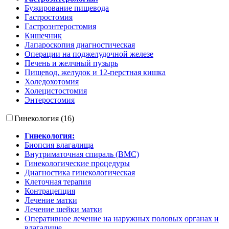
Бужирование пищевода
Гастростомия
Гастроэнтеростомия
Кишечник
Лапароскопия диагностическая
Операции на поджелудочной железе
Печень и желчный пузырь
Пищевод, желудок и 12-перстная кишка
Холедохотомия
Холецистостомия
Энтеростомия
Гинекология (16)
Гинекология:
Биопсия влагалища
Внутриматочная спираль (ВМС)
Гинекологические процедуры
Диагностика гинекологическая
Клеточная терапия
Контрацепция
Лечение матки
Лечение шейки матки
Оперативное лечение на наружных половых органах и
влагалище