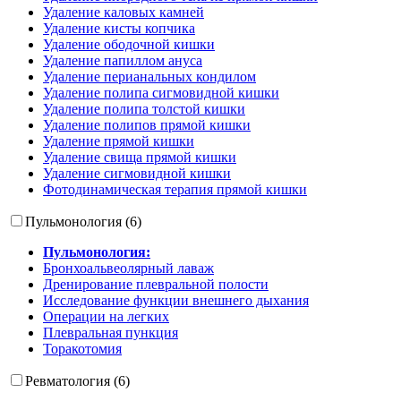
Удаление каловых камней
Удаление кисты копчика
Удаление ободочной кишки
Удаление папиллом ануса
Удаление перианальных кондилом
Удаление полипа сигмовидной кишки
Удаление полипа толстой кишки
Удаление полипов прямой кишки
Удаление прямой кишки
Удаление свища прямой кишки
Удаление сигмовидной кишки
Фотодинамическая терапия прямой кишки
Пульмонология (6)
Пульмонология:
Бронхоальвеолярный лаваж
Дренирование плевральной полости
Исследование функции внешнего дыхания
Операции на легких
Плевральная пункция
Торакотомия
Ревматология (6)