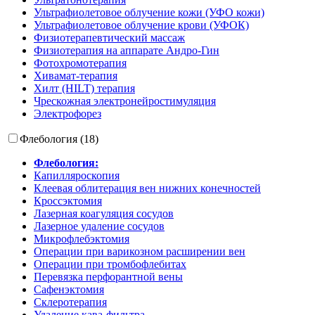
Ультрафиолетовое облучение кожи (УФО кожи)
Ультрафиолетовое облучение крови (УФОК)
Физиотерапевтический массаж
Физиотерапия на аппарате Андро-Гин
Фотохромотерапия
Хивамат-терапия
Хилт (HILT) терапия
Чрескожная электронейростимуляция
Электрофорез
Флебология (18)
Флебология:
Капилляроскопия
Клеевая облитерация вен нижних конечностей
Кроссэктомия
Лазерная коагуляция сосудов
Лазерное удаление сосудов
Микрофлебэктомия
Операции при варикозном расширении вен
Операции при тромбофлебитах
Перевязка перфорантной вены
Сафенэктомия
Склеротерапия
Удаление кава-фильтра