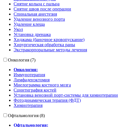
Снятие кольца с пальца
Снятие швов после операции
Спинальная анестезия
Удаление венозного порта
Удаление клеща
Укол
Установка дренажа
Хиджама (баночное кровопускание)
Хирургическая обработка раны
Экстракорпоральные методы лечения
Онкология (7)
Онкология:
Иммунотерапия
Лимфаденэктомия
Миелограмма костного мозга
Сцинтиграфия костей
Установка венозной порт-системы для химиотерапии
Фотодинамическая терапия (ФДТ)
Химиотерапия
Офтальмология (8)
Офтальмология: