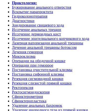
Проктология:
Бужирование анального отверстия
Вскрытие парапроктита
Гидроколонотерапия
Диагностики
Зондирование свищевого хода
Иссечение анальных трещин
Иссечение дермоидных кист
Иссечение эпителиального копчикового хода
Лазерная вапоризация анальной трещины
Лечение анальной трещины ботоксом
Лечения геморроя
Микроклизма
Операции на ободочной кишке
Операции при геморрое
Постановка очистительной клизмы
Постановка сифонной клизмы
Резекция сигмовидной кишки
Резекция слизистой прямой кишки
Ректопексия
Ректосигмоидоскопия
Сфинктерометрия
Сфинктеропластика
Удаление анальных бахромок
Удаление инородного тела из прямой кишки