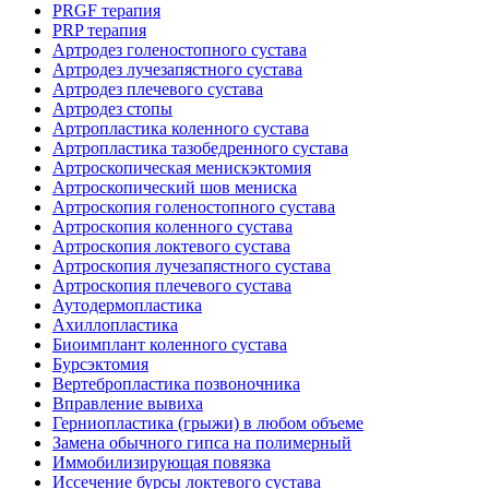
PRGF терапия
PRP терапия
Артродез голеностопного сустава
Артродез лучезапястного сустава
Артродез плечевого сустава
Артродез стопы
Артропластика коленного сустава
Артропластика тазобедренного сустава
Артроскопическая менискэктомия
Артроскопический шов мениска
Артроскопия голеностопного сустава
Артроскопия коленного сустава
Артроскопия локтевого сустава
Артроскопия лучезапястного сустава
Артроскопия плечевого сустава
Аутодермопластика
Ахиллопластика
Биоимплант коленного сустава
Бурсэктомия
Вертебропластика позвоночника
Вправление вывиха
Герниопластика (грыжи) в любом объеме
Замена обычного гипса на полимерный
Иммобилизирующая повязка
Иссечение бурсы локтевого сустава