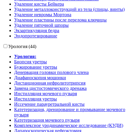
Удаление кисты Бейкера
Удаление металлоконструкций из тела (спицы, винты)
Удаление невромы Мортона
Удаление пластины после перелома ключицы
Удаление пяточной шпоры
Экзартикуляция бедра
Эндопротезирование
Урология (44)
Урология:
Биопсия уретры
Бужирование уретры
Денервация головки полового члена
Диафаноскопия мошонки
Дистанционная нефролитотрипсия
Замена цистостомического дренажа
Инстилляция мочевого пузыря
Инстилляция уретры
Иссечение парауретральной кисты
Катетеризация, дренирование и промывание мочевого
пузыря
Катетеризация мочевого пузыря
Комплексное уродинамическое исследование (КУДИ)
Лапароскопическая нефрэктомия