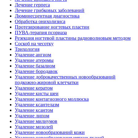
Лечение герпеса
Лечение грибковых заболеваний
Люминесцентная диагностика
Обработка онихолизиса
Протезирование ногтевых пластин
ПУВА-терапия псориаза
Резекция ногтевой пластины радиоволновым методом
Соскоб на чесотку
Трихология
Удаление ангиом
Удаление атеромы
Удаление базалиом
Удаление бородавок
Удаление доброкачественных новообразований
подкожно-жировой клетчатки
Удаление кератом
Удаление кисты шеи
Удаление контагиозного моллюска
Удаление ксантелазм
Удаление ксантом
Удаление липом
Удаление милиумов
Удаление мозолей
Удаление новообразований кожи
Удаление новообразования мягких тканей