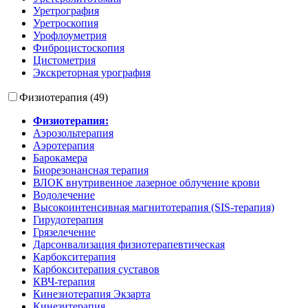
Уретрография
Уретроскопия
Урофлоуметрия
Фиброцистоскопия
Цистометрия
Экскреторная урография
Физиотерапия (49)
Физиотерапия:
Аэрозольтерапия
Аэротерапия
Барокамера
Биорезонансная терапия
ВЛОК внутривенное лазерное облучение крови
Водолечение
Высокоинтенсивная магнитотерапия (SIS-терапия)
Гирудотерапия
Грязелечение
Дарсонвализация физиотерапевтическая
Карбокситерапия
Карбокситерапия суставов
КВЧ-терапия
Кинезиотерапия Экзарта
Кинезитерапия