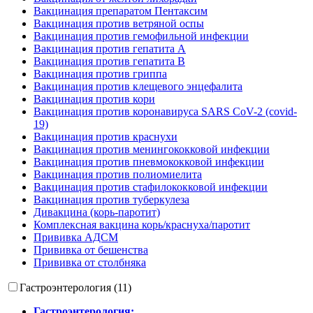
Вакцинация препаратом Пентаксим
Вакцинация против ветряной оспы
Вакцинация против гемофильной инфекции
Вакцинация против гепатита А
Вакцинация против гепатита В
Вакцинация против гриппа
Вакцинация против клещевого энцефалита
Вакцинация против кори
Вакцинация против коронавируса SARS CoV-2 (covid-
19)
Вакцинация против краснухи
Вакцинация против менингококковой инфекции
Вакцинация против пневмококковой инфекции
Вакцинация против полиомиелита
Вакцинация против стафилококковой инфекции
Вакцинация против туберкулеза
Дивакцина (корь-паротит)
Комплексная вакцина корь/краснуха/паротит
Прививка АДСМ
Прививка от бешенства
Прививка от столбняка
Гастроэнтерология (11)
Гастроэнтерология: