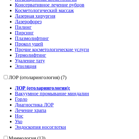
Консервативное лечение рубцов
Косметологический массаж
Лазерная хирургия
Лазерофорез
Пилинг
Пирсинг
Плазмолифтинг
Прокол ушей
Прочие косметологические услуги
Термолифтинг
Удаление тату
Эпиляция
ЛОР (отоларингология) (7)
ЛОР (отоларингология):
Вакуумное промывание миндалин
Горло
Диагностика ЛОР
Лечение храпа
Нос
Ухо
Эндоскопия носоглотки
Маммология (13)