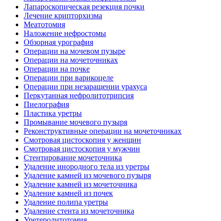
Лапароскопическая резекция почки
Лечение крипторхизма
Меатотомия
Наложение нефростомы
Обзорная урография
Операции на мочевом пузыре
Операции на мочеточниках
Операции на почке
Операции при варикоцеле
Операции при незаращении урахуса
Перкутанная нефролитотрипсия
Пиелография
Пластика уретры
Промывание мочевого пузыря
Реконструктивные операции на мочеточниках
Смотровая цистоскопия у женщин
Смотровая цистоскопия у мужчин
Стентирование мочеточника
Удаление инородного тела из уретры
Удаление камней из мочевого пузыря
Удаление камней из мочеточника
Удаление камней из почек
Удаление полипа уретры
Удаление стента из мочеточника
Уретеролитотомия