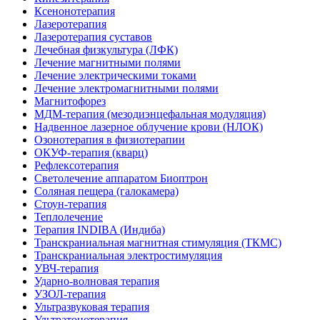
Ксенонотерапия
Лазеротерапия
Лазеротерапия суставов
Лечебная физкультура (ЛФК)
Лечение магнитными полями
Лечение электрическими токами
Лечение электромагнитными полями
Магнитофорез
МДМ-терапия (мезодиэнцефальная модуляция)
Надвенное лазерное облучение крови (НЛОК)
Озонотерапия в физиотерапии
ОКУФ-терапия (кварц)
Рефлексотерапия
Светолечение аппаратом Биоптрон
Соляная пещера (галокамера)
Стоун-терапия
Теплолечение
Терапия INDIBA (Индиба)
Транскраниальная магнитная стимуляция (ТКМС)
Транскраниальная электростимуляция
УВЧ-терапия
Ударно-волновая терапия
УЗОЛ-терапия
Ультразвуковая терапия
Ультратонотерапия