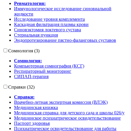
Ревматология:
Иммунологическое исследование синовиальной
жидкости
Исследование уровня комплемента
Каскадная фильтрация плазмы крови
Синовэктомия локтевого сустава
Стернальная пункция
Эндопротезирование пястно-фаланговых суставов
Сомнология (3)
Сомнология:
Компьютерная сомнография (КСГ)
Респираторный мониторинг
СИПАП-терапия
Справки (32)
Справки:
Врачебно-летная экспертная комиссия (ВЛЭК)
Медицинская книжка
Медицинская справка для детского сада и школы 026/у
Медицинское психиатрическое освидетельствование
Паспорт здоровья
Психиатрическое освидетельствование для работы