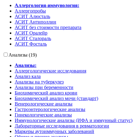
Аллергология-иммунология:
Аллергопробы
АСИТ Алюсталь
АСИТ Антиполлин
АСИТ без стоимости препарата
АСИТ Оралейр
АСИТ Сталораль
АСИТ Фосталь
Анализы (19)
Анализы:
Аллергологические исследования
Анализ кала
Анализы на туберкулез
Анализы при беременности
Биохимический анализ крови
Биохимический анализ мочи (стандарт)
Венерологические анализы
Гастроэнтерологические анализы
Гинекологические анализы
Иммунологические анализы (ИФА и иммунный статус)
Лабораторные исследования в ревматологии
Маркеры аутоиммунных заболеваний
Общие и прочие анализы