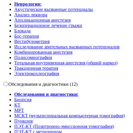
Неврология:
Акустические вызванные потенциалы
Анализ ликвора
Аппликационная анестезия
Безоперационное лечение грыжи
Блокада
Бос-терапия
Вестибулометрия
Исследование зрительных вызванных потенциалов
Комбинированная анестезия
Полисомнография
Тотальная внутривенная анестезия (общий наркоз)
Тракционная терапия
Электрокохлеография
Обследования и диагностики (12)
Обследования и диагностики:
Биопсия
КТ
МРТ
МСКТ (мультиспиральная компьютерная томография)
Пункция
ПЭТ-КТ (Позитронно-эмиссионная томография)
ПЭТ-КТ с метионином