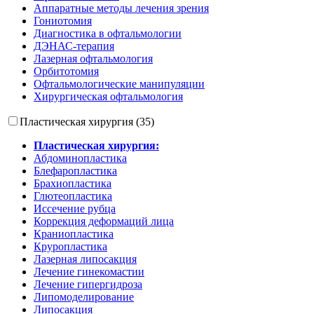
Аппаратные методы лечения зрения
Гониотомия
Диагностика в офтальмологии
ДЭНАС-терапия
Лазерная офтальмология
Орбитотомия
Офтальмологические манипуляции
Хирургическая офтальмология
Пластическая хирургия (35)
Пластическая хирургия:
Абдоминопластика
Блефаропластика
Брахиопластика
Глютеопластика
Иссечение рубца
Коррекция деформаций лица
Краниопластика
Круропластика
Лазерная липосакция
Лечение гинекомастии
Лечение гипергидроза
Липомоделирование
Липосакция