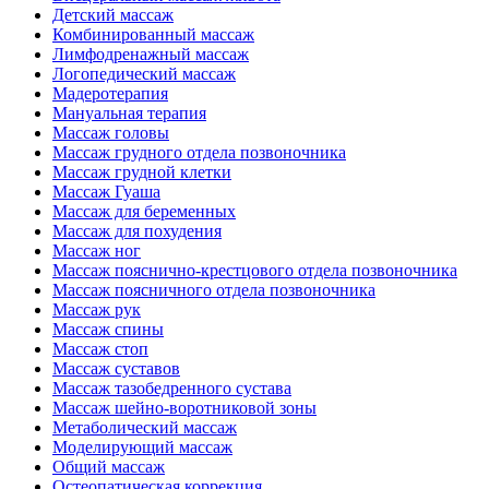
Детский массаж
Комбинированный массаж
Лимфодренажный массаж
Логопедический массаж
Мадеротерапия
Мануальная терапия
Массаж головы
Массаж грудного отдела позвоночника
Массаж грудной клетки
Массаж Гуаша
Массаж для беременных
Массаж для похудения
Массаж ног
Массаж пояснично-крестцового отдела позвоночника
Массаж поясничного отдела позвоночника
Массаж рук
Массаж спины
Массаж стоп
Массаж суставов
Массаж тазобедренного сустава
Массаж шейно-воротниковой зоны
Метаболический массаж
Моделирующий массаж
Общий массаж
Остеопатическая коррекция