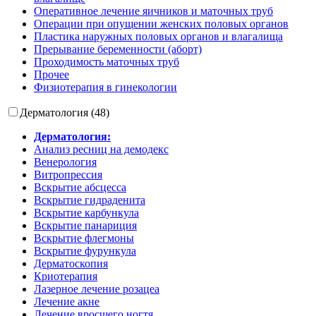
Оперативное лечение яичников и маточных труб
Операции при опущении женских половых органов
Пластика наружных половых органов и влагалища
Прерывание беременности (аборт)
Проходимость маточных труб
Прочее
Физиотерапия в гинекологии
Дерматология (48)
Дерматология:
Анализ ресниц на демодекс
Венерология
Витропрессия
Вскрытие абсцесса
Вскрытие гидраденита
Вскрытие карбункула
Вскрытие панариция
Вскрытие флегмоны
Вскрытие фурункула
Дерматоскопия
Криотерапия
Лазерное лечение розацеа
Лечение акне
Лечение вросшего ногтя