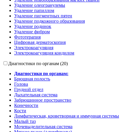
Удаление олеогранулемы
Удаление папиллом
Удаление пигментных пятен
Удаление подкожного образования
Удаление родинок
Удаление фибром
Фототерапия
Цифровая дерматоскопия
Электрокоагуляция
Электрокоагуляция кондилом
Диагностики по органам (20)
Диагностики по органам:
Брюшная полость
Голова
Грудной отдел
Дыхательная система
Забрюшинное пространство
Конечности
Кости
Лимфатическая, кроветворная и иммунная системы
Малый таз
Мочевыделительная система
Мягкие ткани (+лимфоузлы)