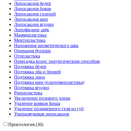
Липосакция бедер
Липосакция боков
Липосакция голеней
Липосакция шеи
Липосакция ягодиц
Липофилинг щёк
Маммопластика
Ментопластика
Наложение косметического шва
Операция булхорн
Отопластика
Пересадка волос хирургическим способом
Подтяжка бёдер
Подтяжка лба и бровей
Подтяжка лица
Подтяжка шеи (платизмопластика)
Подтяжка ягодиц
Ринопластика
Увеличение полового члена
Удаление комков Биша
Удаление полимерного геля из губ
Ультразвуковая липосакция
Проктология (36)