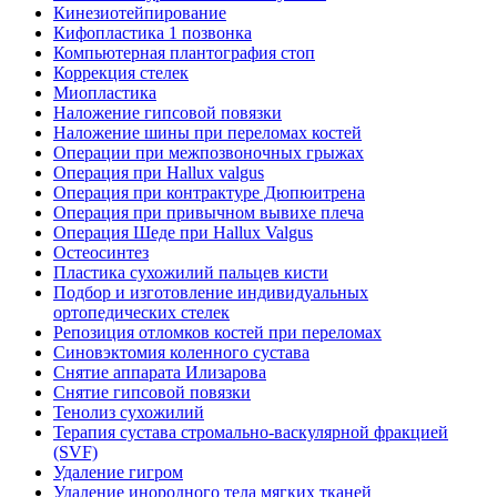
Кинезиотейпирование
Кифопластика 1 позвонка
Компьютерная плантография стоп
Коррекция стелек
Миопластика
Наложение гипсовой повязки
Наложение шины при переломах костей
Операции при межпозвоночных грыжах
Операция при Hallux valgus
Операция при контрактуре Дюпюитрена
Операция при привычном вывихе плеча
Операция Шеде при Hallux Valgus
Остеосинтез
Пластика сухожилий пальцев кисти
Подбор и изготовление индивидуальных
ортопедических стелек
Репозиция отломков костей при переломах
Синовэктомия коленного сустава
Снятие аппарата Илизарова
Снятие гипсовой повязки
Тенолиз сухожилий
Терапия сустава стромально-васкулярной фракцией
(SVF)
Удаление гигром
Удаление инородного тела мягких тканей