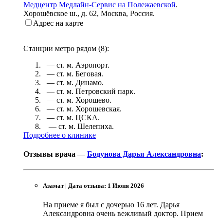
Медцентр Медлайн-Сервис на Полежаевской
.
Хорошёвское ш., д. 62
,
Москва, Россия
.
Адрес на карте
Станции метро рядом (
8
):
— ст. м.
Аэропорт
.
— ст. м.
Беговая
.
— ст. м.
Динамо
.
— ст. м.
Петровский парк
.
— ст. м.
Хорошево
.
— ст. м.
Хорошевская
.
— ст. м.
ЦСКА
.
— ст. м.
Шелепиха
.
Подробнее о клинике
Отзывы врача —
Бодунова Дарья Александровна
:
Азамат
|
Дата отзыва: 1 Июня 2026
На приеме я был с дочерью 16 лет. Дарья
Александровна очень вежливый доктор. Прием