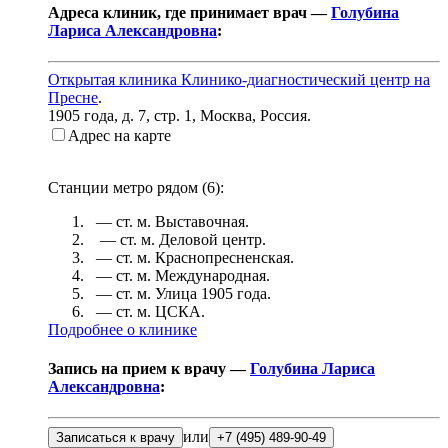
Адреса клиник, где принимает врач —
Голубина
Лариса Александровна
:
Открытая клиника Клинико-диагностический центр на
Пресне
.
1905 года, д. 7, стр. 1
,
Москва, Россия
.
Адрес на карте
Станции метро рядом (
6
):
— ст. м.
Выставочная
.
— ст. м.
Деловой центр
.
— ст. м.
Краснопресненская
.
— ст. м.
Международная
.
— ст. м.
Улица 1905 года
.
— ст. м.
ЦСКА
.
Подробнее о клинике
Запись на прием к врачу —
Голубина Лариса
Александровна
:
или
Записаться к врачу
+7 (495) 489-90-49