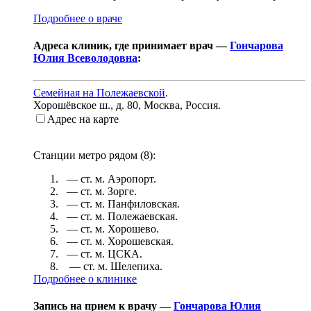
Подробнее о враче
Адреса клиник, где принимает врач —
Гончарова
Юлия Всеволодовна
:
Семейная на Полежаевской
.
Хорошёвское ш., д. 80
,
Москва, Россия
.
Адрес на карте
Станции метро рядом (
8
):
— ст. м.
Аэропорт
.
— ст. м.
Зорге
.
— ст. м.
Панфиловская
.
— ст. м.
Полежаевская
.
— ст. м.
Хорошево
.
— ст. м.
Хорошевская
.
— ст. м.
ЦСКА
.
— ст. м.
Шелепиха
.
Подробнее о клинике
Запись на прием к врачу —
Гончарова Юлия