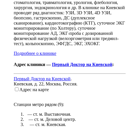
стоматология, травматология, урология, флебология,
хирургия, эндокринология и др. В клинике на Киевской
проводят ряд диагностик: УЗИ, 3D УЗИ, 4D УЗИ,
биопсию, гастроскопию, ДС (дуплексное
сканирование), кардиотокографию (КТГ), суточное ЭКГ
мониторирование (по Холтеру), суточное
мониторирование АД, ЭКГ-проба с дозированной
физической нагрузкой (велоэргометрия или тредмил-
тест), кольпоскопию, ЭФГДС, ЭКГ, ЭХОКГ.
Подробнее о клинике
Адрес клиники —
Первый Доктор на Киевской
:
Первый Доктор на Киевской
.
Киевская, д. 22
,
Москва, Россия
.
Адрес на карте
Станции метро рядом (
9
):
— ст. м.
Выставочная
.
— ст. м.
Деловой центр
.
— ст. м.
Киевская
.